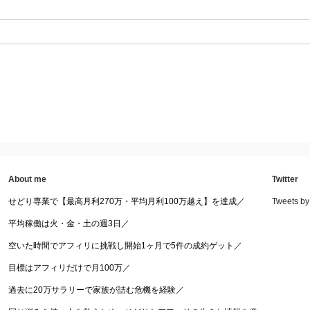
About me
Twitter
せどり専業で【最高月利270万・平均月利100万越え】を達成／
Tweets by
平均稼働は火・金・土の週3日／
空いた時間でアフィリに挑戦し開始1ヶ月で5件の成約ゲット／
目標はアフィリだけで月100万／
過去に20万サラリーで家族が詰む危機を経験／