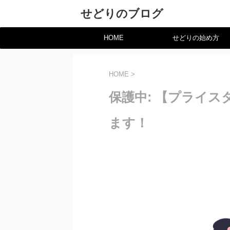
せどりのブログ
HOME
せどりの始め方
HOME
>
保護中: 【プライ
ます！