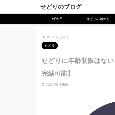
せどりのブログ
HOME
せどりの始め方
HOME
>
せどり
>
せどり
せどりに年齢制限はない
完結可能】
2021年5月25日