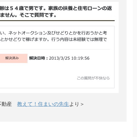
!不動産
教えて！住まいの先生
より＞