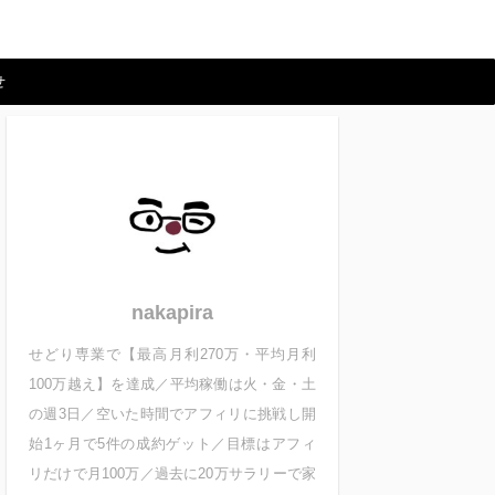
せ
nakapira
せどり専業で【最高月利270万・平均月利
100万越え】を達成／平均稼働は火・金・土
の週3日／空いた時間でアフィリに挑戦し開
始1ヶ月で5件の成約ゲット／目標はアフィ
リだけで月100万／過去に20万サラリーで家