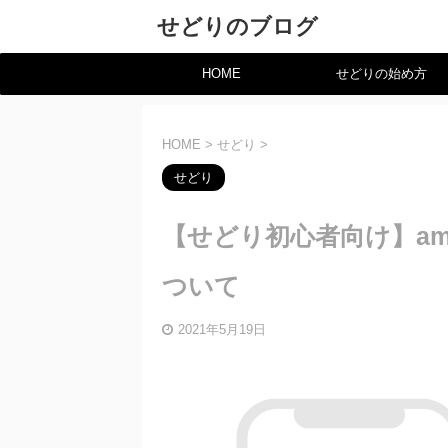
せどりのブログ
HOME
せどりの始め方
HOME
>
せどり
>
せどり
【せどり初心者向け】am
ついて
2021年5月19日