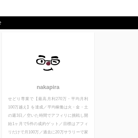
せ
nakapira
せどり専業で【最高月利270万・平均月利
100万越え】を達成／平均稼働は火・金・土
の週3日／空いた時間でアフィリに挑戦し開
始1ヶ月で5件の成約ゲット／目標はアフィ
リだけで月100万／過去に20万サラリーで家