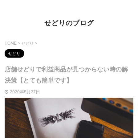
せどりのブログ
HOME
>
せどり
>
せどり
店舗せどりで利益商品が見つからない時の解
決策【とても簡単です】
2020年5月27日