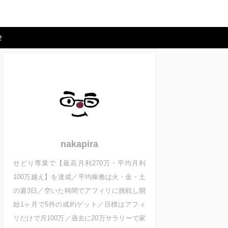
せ
nakapira
せどり専業で【最高月利270万・平均月利
100万越え】を達成／平均稼働は火・金・土
の週3日／空いた時間でアフィリに挑戦し開
始1ヶ月で5件の成約ゲット／目標はアフィ
リだけで月100万／過去に20万サラリーで家