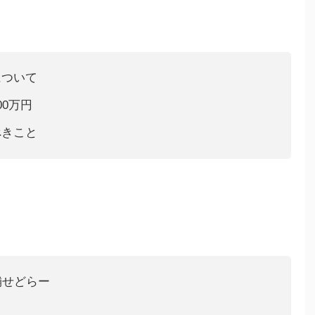
について
0万円
べきこと
舗せどらー
リ