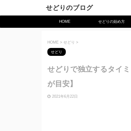
せどりのブログ
HOME
せどりの始め方
HOME
>
せどり
>
せどり
せどりで独立するタイミ
が目安】
2021年6月22日